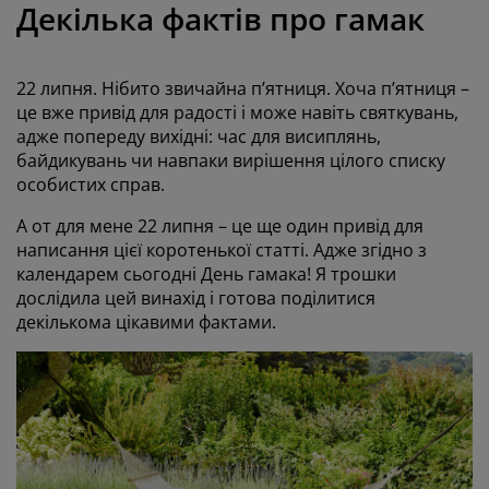
огляд та аксесуари
адові ліхтарі
Декілька фактів про гамак
ростирадла
іжка
світлення
емпінг
афи
іжка подіуми
осподарські товари
22 липня. Нібито звичайна п’ятниця. Хоча п’ятниця –
це вже привід для радості і може навіть святкувань,
еблі для спальні
снови до ліжок
итяча кімната
адже попереду вихідні: час для висиплянь,
байдикувань чи навпаки вирішення цілого списку
итячі матраци
ксесуари для прання
особистих справ.
итячі ліжка
А от для мене 22 липня – це ще один привід для
написання цієї коротенької статті. Адже згідно з
календарем сьогодні День гамака! Я трошки
дослідила цей винахід і готова поділитися
декількома цікавими фактами.