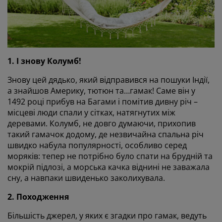
1. І знову Колумб!
Знову цей дядько, який відправився на пошуки Індії,
а знайшов Америку, тютюн та…гамак! Саме він у
1492 році прибув на Багами і помітив дивну річ –
місцеві люди спали у сітках, натягнутих між
деревами. Колумб, не довго думаючи, прихопив
такий гамачок додому, де незвичайна спальна річ
швидко набула популярності, особливо серед
моряків: тепер не потрібно було спати на брудній та
мокрій підлозі, а морська качка віднині не заважала
сну, а навпаки швиденько заколихувала.
2. Походження
Більшість джерел, у яких є згадки про гамак, ведуть