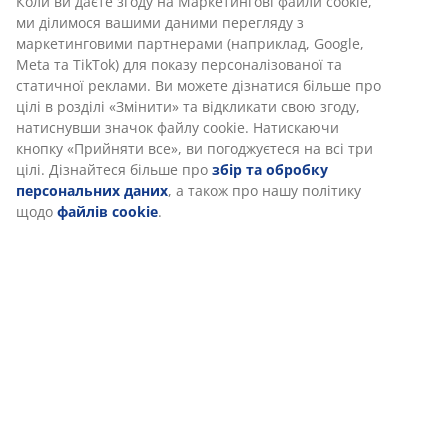
Коли ви даєте згоду на Маркетингові файли cookie,
зовсім скоро вчені доведуть, що усім нам терміново
ми ділимося вашими даними перегляду з
потрібно купувати високотехнологічні гамаки і це
маркетинговими партнерами (наприклад, Google,
розв'яже наші проблеми зі сном чи недосипом. Хоч
Meta та TikTok) для показу персоналізованої та
би що там було, не думаю, що один гамак у домі
статичної реклами. Ви можете дізнатися більше про
комусь завадить. Зате у вас буде чудова можливість
цілі в розділі «Змінити» та відкликати свою згоду,
розслабитися на вихідних у садку чи навіть під час
натиснувши значок файлу cookie. Натискаючи
тривалої стоянки у поході. Тим паче, що місця
кнопку «Прийняти все», ви погоджуєтеся на всі три
багато він не займає і доволі простий в експлуатації.
цілі. Дізнайтеся більше про
збір та обробку
Окрім того, вчені вже таки довели, що відпочинок у
персональних даних
, а також про нашу політику
гамаку сприяє підвищенню концентрації, а якщо при
щодо
файлів cookie
.
цьому ще й читати художню чи навчальну
літературу, то матеріал запам’ятовуватиметься й
засвоюватиметься краще.