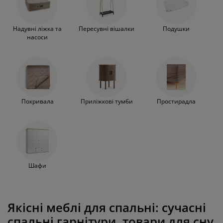
Надувні ліжка та
Пересувні вішалки
Подушки
насоси
Покривала
Приліжкові тумби
Простирадла
Шафи
Якісні меблі для спальні: сучасні
спальні гарнітури, товари для сну