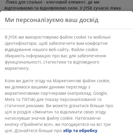
Ліжко для спальні - ключовий елемент, де ми
відпочиваємо та відновлюємо сили. У JYSK сучасні ліжка
поєднують стиль і практичність, виготовлені з міцних
Ми персоналізуємо ваш досвід
матеріалів і представлені в різних стилях.
Якщо ви хочете
вибрати нове ліжко - односпальне, полуторне чи
двоспальне, - в JYSK знайдеться ідеальний варіант для
В JYSK ми використовуємо файли cookie та мобільні
кожного. Для дитячих кімнат, як для хлопчика, так і для
ідентифікатори, щоб забезпечити вам комфортне
дівчинки, є безпечні та зручні односпальні або двоярусні
відвідування нашого веб-сайту. Файли cookie
ліжка, що економлять простір, а розкладна кушетка
дозволяє облаштувати гостьове місце або дитяче місце "на
збирають інформацію про вас для забезпечення
виріст".
функціональності, статистики та відповідного
маркетингу.
Ми пропонуємо:
Коли ви даєте згоду на Маркетингові файли cookie,
односпальні та полуторні ліжка;
ми ділимося вашими даними перегляду з
двоспальні ліжка з матрацом;
маркетинговими партнерами (наприклад, Google,
Meta та TikTok) для показу персоналізованої та
Звичайні та двоярусні (двоповерхові) ліжка для дітей;
статичної реклами. Ви можете дізнатися більше про
цілі в розділі «Змінити» та відкликати свою згоду,
спальні гарнітури з комодом і шафою
натиснувши значок файлу cookie. Натискаючи
континентальні ліжка з узголів’ям, які поєднують всі
кнопку «Прийняти все», ви погоджуєтеся на всі три
переваги пружинних та безпружинних матраців
цілі. Дізнайтеся більше про
збір та обробку