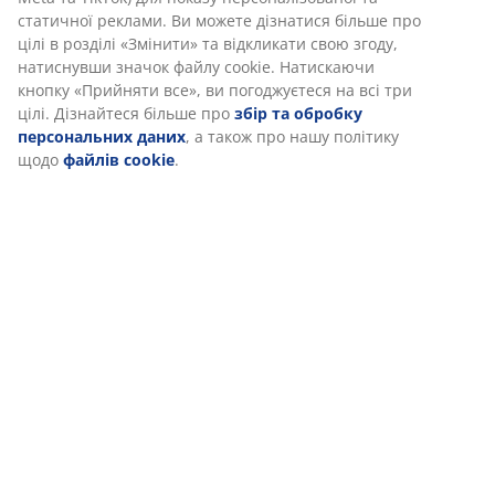
статичної реклами. Ви можете дізнатися більше про
цілі в розділі «Змінити» та відкликати свою згоду,
натиснувши значок файлу cookie. Натискаючи
кнопку «Прийняти все», ви погоджуєтеся на всі три
цілі. Дізнайтеся більше про
збір та обробку
персональних даних
, а також про нашу політику
щодо
файлів cookie
.
Оживіть
Улюблені
Улюблений
Створюємо
інтер’єр
кошики
декор
затишок
штучними
колеги з
колеги з
вдома:
квітами та
відділу
відділу
аромати й
рослинами
закупівель
закупівель
стиль
Переглянути
Все для сну