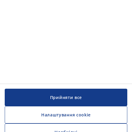
Категорії товарів
Інформація
Інформація
JYSK
JYSK
ЦЕНТРАЛЬНИЙ ОФІС
Слідкуйте за JYSK
Прийняти все
Налаштування cookie