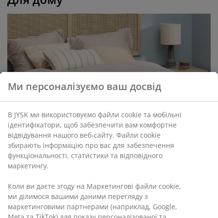
Ми персоналізуємо ваш досвід
В JYSK ми використовуємо файли cookie та мобільні
ідентифікатори, щоб забезпечити вам комфортне
відвідування нашого веб-сайту. Файли cookie
збирають інформацію про вас для забезпечення
функціональності, статистики та відповідного
маркетингу.
Коли ви даєте згоду на Маркетингові файли cookie,
ми ділимося вашими даними перегляду з
Пружини та чим вони відрізняються: як
маркетинговими партнерами (наприклад, Google,
обрати правильний матрац
Meta та TikTok) для показу персоналізованої та