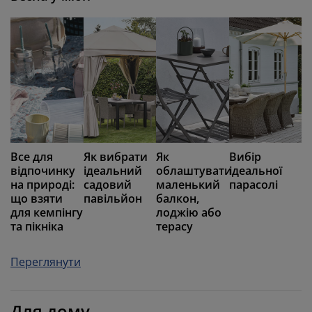
Все для
Як вибрати
Як
Вибір
відпочинку
ідеальний
облаштувати
ідеальної
на природі:
садовий
маленький
парасолі
що взяти
павільйон
балкон,
для кемпінгу
лоджію або
та пікніка
терасу
Переглянути
Для дому