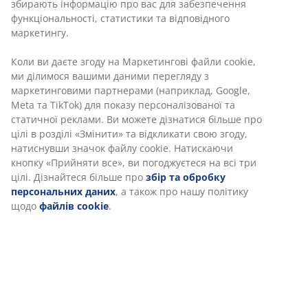
збирають інформацію про вас для забезпечення
Декор для саду та балкона —
садові горщики,
вазони,
функціональності, статистики та відповідного
кашпо, рослини та акцентні деталі
маркетингу.
Текстиль для використання на вулиці —
садові подушки
,
пледи
та
килимки
, що додають
Коли ви даєте згоду на Маркетингові файли cookie,
комфорту
ми ділимося вашими даними перегляду з
Туристичні товари
та
товари для відпочинку
—
маркетинговими партнерами (наприклад, Google,
рішення для поїздок на природу, пікніків та все для
кемпінгу
Meta та TikTok) для показу персоналізованої та
Готові рішення для облаштування саду та тераси
статичної реклами. Ви можете дізнатися більше про
цілі в розділі «Змінити» та відкликати свою згоду,
Навігація за призначенням дозволяє швидко знайти
натиснувши значок файлу cookie. Натискаючи
потрібні товари для конкретних потреб — від спокійного
кнопку «Прийняти все», ви погоджуєтеся на всі три
відпочинку до активного дозвілля.
цілі. Дізнайтеся більше про
збір та обробку
персональних даних
, а також про нашу політику
Як створити комфортну зону
щодо
файлів cookie
.
відпочинку
Плануючи оформлення простору, важливо визначити його
основне призначення: релакс, прийом гостей або
декоративну функцію. Розмір площі, рівень сонячного
світла та вплив погодних умов суттєво впливають на вибір