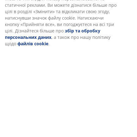
особистих даних. Якщо ви дасте згоду на підписку,
статичної реклами. Ви можете дізнатися більше про
ви автоматично будете брати участь у щомісячному
цілі в розділі «Змінити» та відкликати свою згоду,
розіграші подарункової картки JYSK на 500 грн.
натиснувши значок файлу cookie. Натискаючи
Умови проведення розіграшу
.
кнопку «Прийняти все», ви погоджуєтеся на всі три
цілі. Дізнайтеся більше про
збір та обробку
персональних даних
, а також про нашу політику
Всі поля, позначені зірочкою (*), обов'язкові для заповнення
щодо
файлів cookie
.
Iм'я*
Імейл*
Підписатися
Я бажаю отримувати розсилку, включно з персоналізованими
листами, адаптованими спеціально для мене на основі моїх
особистих даних та поведінки, через електронну пошту та сторонні
медіа, що містять натхнення, вигідні пропозиції, новинки та акції в
рамках всього асортименту товарів JYSK.
Детальніше про згоду та використання персональних даних читайте
тут
.