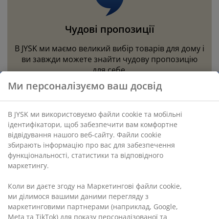
огляд та аксесуари
адові ліхтарі
ростирадла
іжка
світлення
емпінг
Чудові пропозиції
афи
іжка подіуми
осподарські товари
В JYSK ми маємо великий вибір товарів для дому і
еблі для спальні
снови до ліжок
итяча кімната
ви завжди можете знайти чудову пропозицію
для себе.
итячі матраци
ксесуари для прання
Ми персоналізуємо ваш досвід
итячі ліжка
Чудові пропозиції
В JYSK ми використовуємо файли cookie та мобільні
ідентифікатори, щоб забезпечити вам комфортне
відвідування нашого веб-сайту. Файли cookie
збирають інформацію про вас для забезпечення
Виграйте подарункову картку JYSK на
функціональності, статистики та відповідного
500 грн
маркетингу.
Підписуйтеся на нашу розсилку та отримуйте
Коли ви даєте згоду на Маркетингові файли cookie,
натхнення, інформацію про новинки та розіграші,
ми ділимося вашими даними перегляду з
маркетинговими партнерами (наприклад, Google,
персоналізовані пропозиції на основі ваших
Meta та TikTok) для показу персоналізованої та