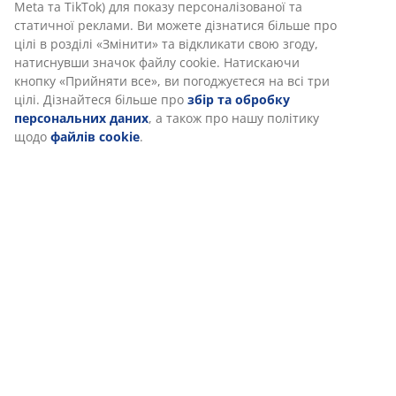
Meta та TikTok) для показу персоналізованої та
статичної реклами. Ви можете дізнатися більше про
цілі в розділі «Змінити» та відкликати свою згоду,
натиснувши значок файлу cookie. Натискаючи
кнопку «Прийняти все», ви погоджуєтеся на всі три
цілі. Дізнайтеся більше про
збір та обробку
персональних даних
, а також про нашу політику
щодо
файлів cookie
.
Важливе місце - зона для
відпочинку
Для більшого відчуття простору, спробуйте зробити
зону відпочинку більш сучасною. Виберіть
розкладний диван або тахту, додайте м'які пуфи та
крісла-мішки. Постеліть м'який килим, на якому
можна сидіти та розкидайте декоративні подушки.
Таким чином кімната буде виглядати гарно та