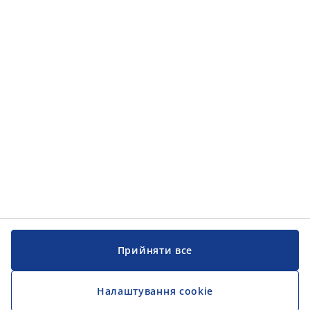
Категорії товарів
Категорії товарів
Інформація
Інформація
JYSK
JYSK
ЦЕНТРАЛЬНИЙ ОФІС
Слідкуйте за JYSK
Прийняти все
Налаштування cookie