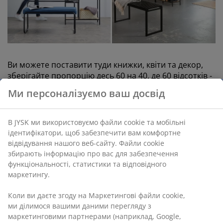
Ви можете поставити туди книжки, квіти та декор,
зберігайте пропорцію десь 60 на 40, де 60 відсотків -
це вільне місце, а 40 відсотків - це зайняті речами
Ми персоналізуємо ваш досвід
полиці. Це необхідно для того, щоб не
перенавантажувати простір кімнати. Також ви
можете використовувати у якості розділювача
В JYSK ми використовуємо файли cookie та мобільні
комод, диван або фіранки. Навіть високі рослини у
ідентифікатори, щоб забезпечити вам комфортне
великих кошиках допоможуть відділити частину
відвідування нашого веб-сайту. Файли cookie
приміщення від загальної площі.
збирають інформацію про вас для забезпечення
функціональності, статистики та відповідного
маркетингу.
Коли ви даєте згоду на Маркетингові файли cookie,
ми ділимося вашими даними перегляду з
маркетинговими партнерами (наприклад, Google,