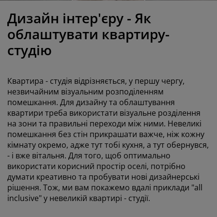
огляд та аксесуари
адові ліхтарі
ростирадла
іжка
світлення
Дизайн інтер'єру - Як
емпінг
афи
іжка подіуми
осподарські товари
облаштувати квартиру-
студію
еблі для спальні
снови до ліжок
итяча кімната
итячі матраци
ксесуари для прання
Квартира - студія відрізняється, у першу чергу,
незвичайним візуальним розподіленням
итячі ліжка
помешкання. Для дизайну та облаштування
квартири треба використати візуальне розділення
на зони та правильні переходи між ними. Невеликі
помешкання без стін прикрашати важче, ніж кожну
кімнату окремо, адже тут тобі кухня, а тут обернувся,
- і вже вітальня. Для того, щоб оптимально
використати корисний простір оселі, потрібно
думати креативно та пробувати нові дизайнерські
рішення. Тож, ми вам покажемо вдалі приклади "all
inclusive" у невеликій квартирі - студії.