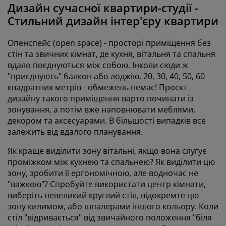
Дизайн сучасної квартири-студії -
Стильний дизайн інтер'єру квартири
Опенспейс (open space) - просторі приміщення без
стін та звичних кімнат, де кухня, вітальня та спальня
вдало поєднуються між собою. Інколи сюди ж
"приєднують" балкон або лоджію. 20, 30, 40, 50, 60
квадратних метрів - обмежень немає! Проєкт
дизайну такого приміщення варто починати із
зонування, а потім вже наповнювати меблями,
декором та аксесуарами. В більшості випадків все
залежить від вдалого планування.
Як краще виділити зону вітальні, якщо вона слугує
проміжком між кухнею та спальнею? Як виділити цю
зону, зробити її ергономічною, але водночас не
"важкою"? Спробуйте використати центр кімнати,
виберіть невеликий круглий стіл, відокремте цю
зону килимом, або шпалерами іншого кольору. Коли
стіл "відривається" від звичайного положення "біля