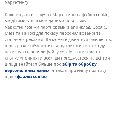
Поліпропілен. 130х193 см
Артикул: 5802103
Характеристики
Відгуки
(
93
)
Доставка