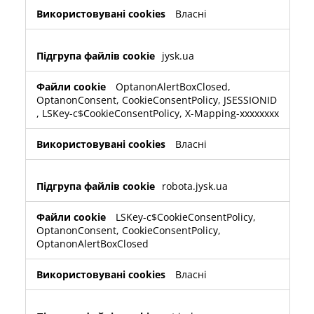
Власні
jysk.ua
OptanonAlertBoxClosed
,
OptanonConsent
,
CookieConsentPolicy
,
JSESSIONID
,
LSKey-c$CookieConsentPolicy
,
X-Mapping-xxxxxxxx
Власні
robota.jysk.ua
LSKey-c$CookieConsentPolicy
,
OptanonConsent
,
CookieConsentPolicy
,
OptanonAlertBoxClosed
Власні