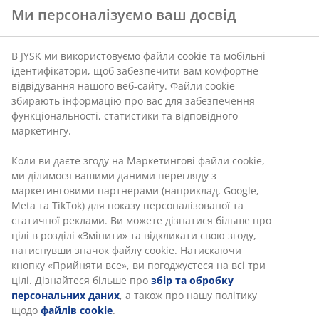
Ми персоналізуємо ваш досвід
ipaper.ipapercms.dk
ASP.NET_SessionId, LSKey-
В JYSK ми використовуємо файли cookie та мобільні
c$CookieConsentPolicy, CookieConsentPolicy,
ідентифікатори, щоб забезпечити вам комфортне
CookieInformationConsent
відвідування нашого веб-сайту. Файли cookie
збирають інформацію про вас для забезпечення
Сторонні
функціональності, статистики та відповідного
маркетингу.
salesforce.com
Коли ви даєте згоду на Маркетингові файли cookie,
ми ділимося вашими даними перегляду з
BrowserId
маркетинговими партнерами (наприклад, Google,
Meta та TikTok) для показу персоналізованої та
Сторонні
статичної реклами. Ви можете дізнатися більше про
цілі в розділі «Змінити» та відкликати свою згоду,
натиснувши значок файлу cookie. Натискаючи
player.vimeo.com
кнопку «Прийняти все», ви погоджуєтеся на всі три
цілі. Дізнайтеся більше про
збір та обробку
CookieInformationConsent,
персональних даних
, а також про нашу політику
CookieConsentPolicy, LSKey-c$CookieConsentPolicy
щодо
файлів cookie
.