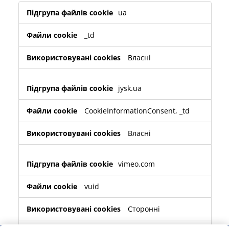
Функціональні
ua
_td
Власні
jysk.ua
CookieInformationConsent
,
_td
Власні
vimeo.com
vuid
Сторонні