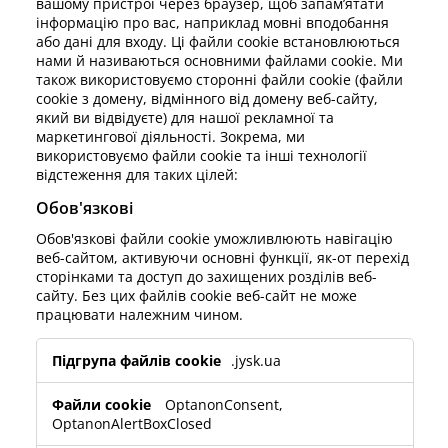
вашому пристрої через браузер, щоб запам’ятати
огляд та аксесуари
адові ліхтарі
ростирадла
іжка
світлення
інформацію про вас, наприклад мовні вподобання
або дані для входу. Ці файли cookie встановлюються
емпінг
афи
іжка подіуми
осподарські товари
нами й називаються основними файлами cookie. Ми
також використовуємо сторонні файли cookie (файли
cookie з домену, відмінного від домену веб-сайту,
еблі для спальні
снови до ліжок
итяча кімната
який ви відвідуєте) для нашої рекламної та
маркетингової діяльності. Зокрема, ми
итячі матраци
ксесуари для прання
використовуємо файли cookie та інші технології
відстеження для таких цілей:
итячі ліжка
Обов'язкові
Обов'язкові файли cookie уможливлюють навігацію
веб-сайтом, активуючи основні функції, як-от перехід
сторінками та доступ до захищених розділів веб-
сайту. Без цих файлів cookie веб-сайт не може
працювати належним чином.
Обов'язкові
.jysk.ua
OptanonConsent
,
OptanonAlertBoxClosed