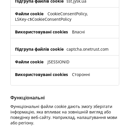
sst.jysk.ua
CookieConsentPolicy
,
LSKey-c$CookieConsentPolicy
Власні
captcha.onetrust.com
JSESSIONID
Сторонні
Функціональні
Функціональні файли cookie дають змогу зберігати
інформацію, яка впливає на зовнішній вигляд або
поведінку веб-сайту. Наприклад, налаштування мови
або регіону.