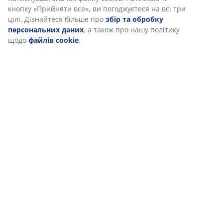
Доставка
Ми персоналізуємо ваш досвід
В JYSK ми використовуємо файли cookie та мобільні ідентифік
забезпечити вам комфортне відвідування нашого веб-сайту. 
збирають інформацію про вас для забезпечення функціональ
статистики та відповідного маркетингу.
Коли ви даєте згоду на Маркетингові файли cookie, ми ділим
даними перегляду з маркетинговими партнерами (наприклад,
Meta та TikTok) для показу персоналізованої та статичної рек
можете дізнатися більше про цілі в розділі «Змінити» та відк
згоду, натиснувши значок файлу cookie. Натискаючи кнопку 
все», ви погоджуєтеся на всі три цілі. Дізнайтеся більше про
обробку персональних даних
, а також про нашу політику 
cookie
.