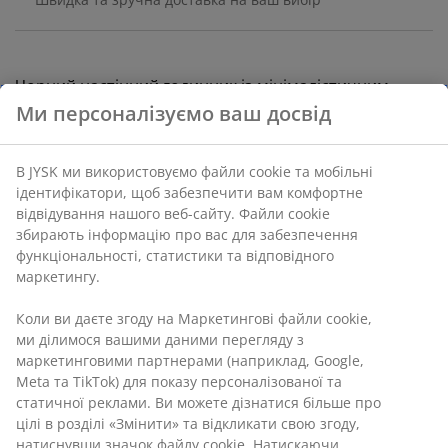
Чорний настінний годинник із мінімалістичним
дизайном і чіткими цифрами. Годинник має білий
циферблат з чорними стрілками та цифрами, тому
він підходить для будь-якої кімнати. Потрібна 1
батарейка типу АА (не входить в комплект). Діам. 23
см
Артикул: 4912811
Характеристики
Відгуки
(
302
)