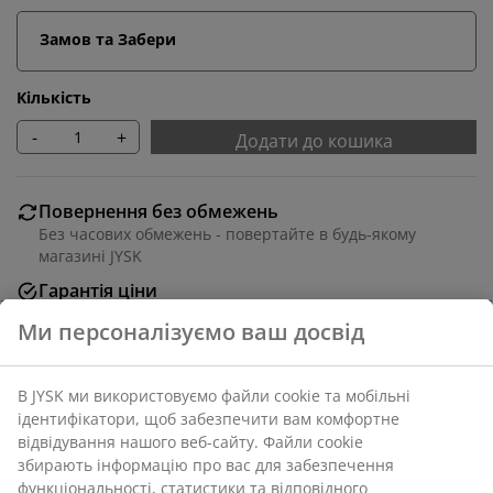
Замов та Забери
Кількість
-
+
Додати до кошика
Повернення без обмежень
Без часових обмежень - повертайте в будь-якому
магазині JYSK
Гарантія ціни
30 днів гарантії ціни на всі товари
Різні варіанти доставки
Швидка та зручна доставка на ваш вибір
Фоторамка розміром 21х30 см зі шпону та пластику.
Підходить для постерів та світлин формату А4. З