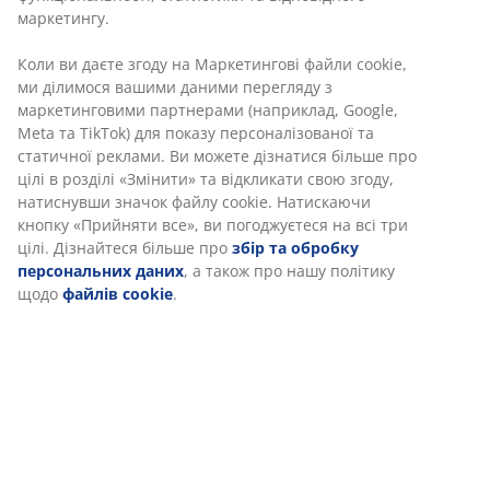
підставкою. 21x30 см
Артикул: 4912555
Характеристики
Відгуки
(
95
)
Доставка