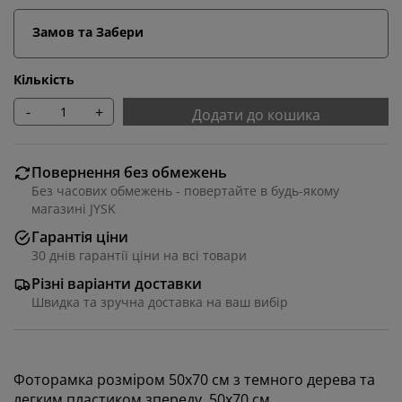
Замов та Забери
Кількість
-
+
Додати до кошика
Повернення без обмежень
Без часових обмежень - повертайте в будь-якому
магазині JYSK
Гарантія ціни
30 днів гарантії ціни на всі товари
Ми персоналізуємо ваш досвід
Різні варіанти доставки
Швидка та зручна доставка на ваш вибір
В JYSK ми використовуємо файли cookie та мобільні
ідентифікатори, щоб забезпечити вам комфортне
відвідування нашого веб-сайту. Файли cookie
збирають інформацію про вас для забезпечення
Фоторамка розміром 50x70 см з темного дерева та
функціональності, статистики та відповідного
легким пластиком зпереду. 50x70 см