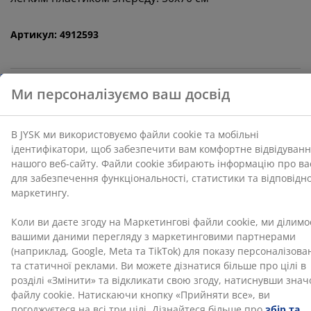
маркетингу.
Артикул: 4912593
Коли ви даєте згоду на Маркетингові файли cookie,
ми ділимося вашими даними перегляду з
маркетинговими партнерами (наприклад, Google,
Meta та TikTok) для показу персоналізованої та
Характеристики
статичної реклами. Ви можете дізнатися більше про
цілі в розділі «Змінити» та відкликати свою згоду,
натиснувши значок файлу cookie. Натискаючи
кнопку «Прийняти все», ви погоджуєтеся на всі три
Відгуки
цілі. Дізнайтеся більше про
збір та обробку
персональних даних
, а також про нашу політику
(
23
)
щодо
файлів cookie
.
Доставка