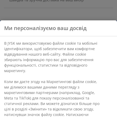
Штучна рослина з реалістичним виглядом у
сучасному цементному горщику. Ця компактна
рослина має вигляд справжнього сукулента та не
потребує догляду. Доступна в асортименті дизайнів.
Діам. 7 см, вис. 9 см
Артикул: 4911446
Ми персоналізуємо ваш досвід
Характеристики
В JYSK ми використовуємо файли cookie та мобільні
ідентифікатори, щоб забезпечити вам комфортне
відвідування нашого веб-сайту. Файли cookie збирають
інформацію про вас для забезпечення функціональності,
Відгуки
статистики та відповідного маркетингу.
(
12
)