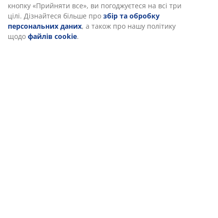
Коли ви даєте згоду на Маркетингові файли cookie, ми
ділимося вашими даними перегляду з маркетинговими
партнерами (наприклад, Google, Meta та TikTok) для показу
Доставка
персоналізованої та статичної реклами. Ви можете
дізнатися більше про цілі в розділі «Змінити» та відкликати
свою згоду, натиснувши значок файлу cookie. Натискаючи
кнопку «Прийняти все», ви погоджуєтеся на всі три цілі.
Дізнайтеся більше про
збір та обробку персональних
даних
, а також про нашу політику щодо
файлів cookie
.