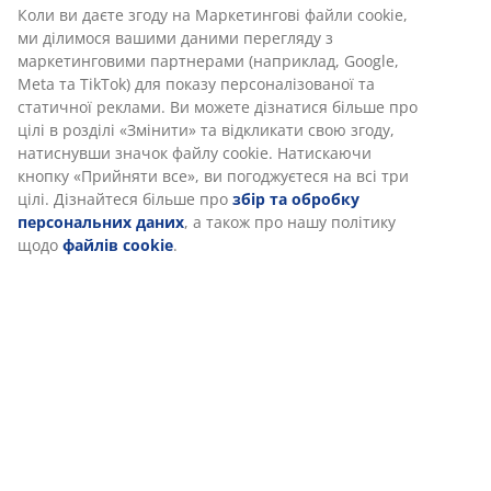
ідентифікатори, щоб забезпечити вам комфортне
відвідування нашого веб-сайту. Файли cookie збирають
інформацію про вас для забезпечення функціональності,
Відгуки
статистики та відповідного маркетингу.
(
1
)
Коли ви даєте згоду на Маркетингові файли cookie, ми
ділимося вашими даними перегляду з маркетинговими
партнерами (наприклад, Google, Meta та TikTok) для
показу персоналізованої та статичної реклами. Ви
Доставка
можете дізнатися більше про цілі в розділі «Змінити» та
відкликати свою згоду, натиснувши значок файлу cookie.
Натискаючи кнопку «Прийняти все», ви погоджуєтеся на
всі три цілі. Дізнайтеся більше про
збір та обробку
персональних даних
, а також про нашу політику щодо
файлів cookie
.