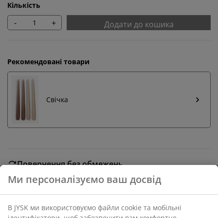
Кількість
-
+
Додати до кошика
Рекомендовані товари
Свічка
Повернення без обмежень
Без часових обмежень - повертайте в будь-якому
магазині JYSK
Гарантія ціни
30 днів гарантії ціни на всі товари