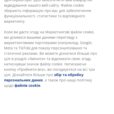
Різні варіанти доставки
Швидка та зручна доставка на ваш вибір
Свічник з кераміки натурального кольору з
глянцевим покриттям. Виразний органічний дизайн
має скульптурну якість, що визначається його
м'якою, хвилястою формою. Діам. 10 см, вис. 9 см
Артикул: 4912886
Маркування
Характеристики
Відгуки