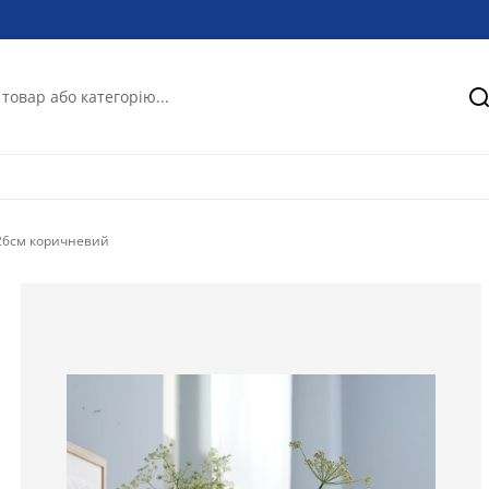
П
.26см коричневий