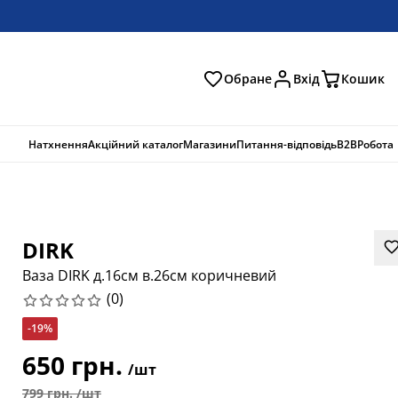
Обране
Вхід
Кошик
ошук
Натхнення
Акційний каталог
Магазини
Питання-відповідь
B2B
Робота
DIRK
Ваза DIRK д.16см в.26см коричневий
(
0
)
-19%
650 грн.
/шт
799 грн. /шт