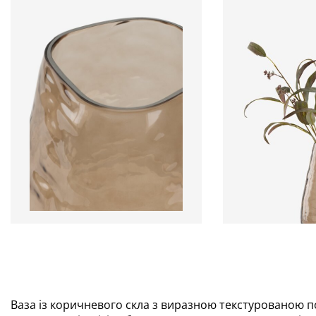
Ваза із коричневого скла з виразною текстурованою п