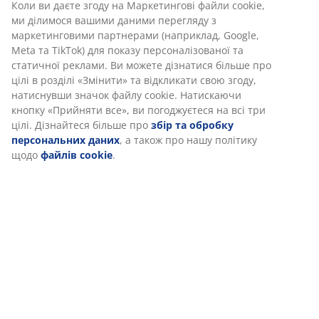
Відгуки
(
404
)
Доставка
Ми персоналізуємо ваш досвід
В JYSK ми використовуємо файли cookie та мобільні ідентифік