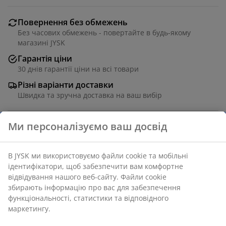
Повернення без обмежень
Без часових обмежень - повертайте в будь-якому
магазині JYSK
Гарантія ціни
30 днів гарантії ціни на всі товари
Різні варіанти доставки
Швидка та зручна доставка на ваш вибір
Масив деревини. З ніжкою. 40х39 см, вис. 160 см
Артикул: 3805177
Інструкція по збірці
Характеристики