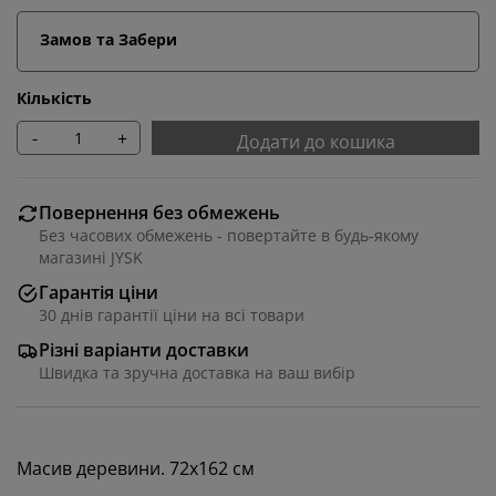
Замов та Забери
Кількість
-
+
Додати до кошика
Повернення без обмежень
Без часових обмежень - повертайте в будь-якому
магазині JYSK
Гарантія ціни
30 днів гарантії ціни на всі товари
Ми персоналізуємо ваш досвід
Різні варіанти доставки
Швидка та зручна доставка на ваш вибір
В JYSK ми використовуємо файли cookie та мобільні
ідентифікатори, щоб забезпечити вам комфортне
відвідування нашого веб-сайту. Файли cookie
збирають інформацію про вас для забезпечення
Масив деревини. 72х162 см
функціональності, статистики та відповідного