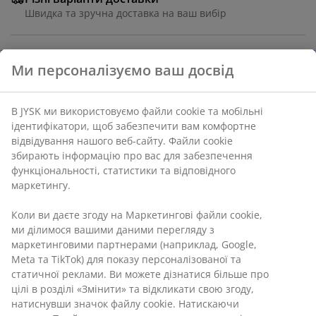
Швидка та зручна доставка на ваш вибір
Ми персоналізуємо ваш досвід
Пакувальний папір різноманітних дизайнів,
переважно в синіх та білих кольорах. Виготовлений
з переробленого FSC® паперу. 70x600 см
В JYSK ми використовуємо файли cookie та мобільні
ідентифікатори, щоб забезпечити вам комфортне
відвідування нашого веб-сайту. Файли cookie
Артикул: 4911989
збирають інформацію про вас для забезпечення
функціональності, статистики та відповідного
маркетингу.
Характеристики
Коли ви даєте згоду на Маркетингові файли cookie,
ми ділимося вашими даними перегляду з
маркетинговими партнерами (наприклад, Google,
Meta та TikTok) для показу персоналізованої та
Відгуки
статичної реклами. Ви можете дізнатися більше про
(
5
)
цілі в розділі «Змінити» та відкликати свою згоду,
натиснувши значок файлу cookie. Натискаючи