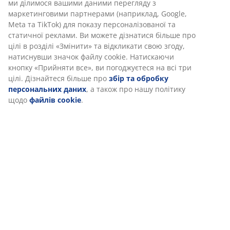
функціональності, статистики та відповідного
(
4
)
маркетингу.
Коли ви даєте згоду на Маркетингові файли cookie, ми
ділимося вашими даними перегляду з маркетинговими
Доставка
партнерами (наприклад, Google, Meta та TikTok) для
показу персоналізованої та статичної реклами. Ви
можете дізнатися більше про цілі в розділі «Змінити» та
відкликати свою згоду, натиснувши значок файлу cookie.
Натискаючи кнопку «Прийняти все», ви погоджуєтеся на
всі три цілі. Дізнайтеся більше про
збір та обробку
персональних даних
, а також про нашу політику щодо
файлів cookie
.