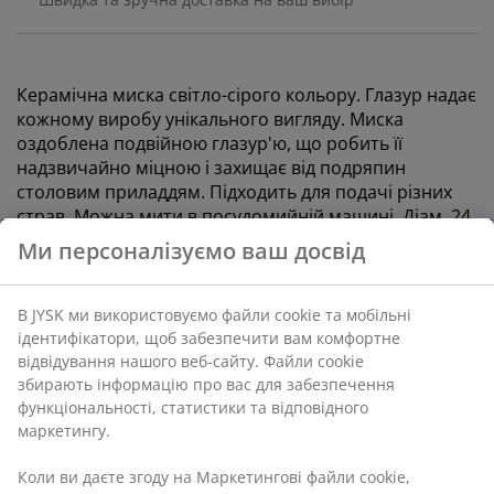
Керамічна миска світло-сірого кольору. Глазур надає
кожному виробу унікального вигляду. Миска
оздоблена подвійною глазур'ю, що робить її
надзвичайно міцною і захищає від подряпин
столовим приладдям. Підходить для подачі різних
страв. Можна мити в посудомийній машині. Діам. 24
см, вис. 7 см
Артикул: 4912514
Ми персоналізуємо ваш досвід
Характеристики
В JYSK ми використовуємо файли cookie та мобільні
ідентифікатори, щоб забезпечити вам комфортне
відвідування нашого веб-сайту. Файли cookie збирають
інформацію про вас для забезпечення
Відгуки