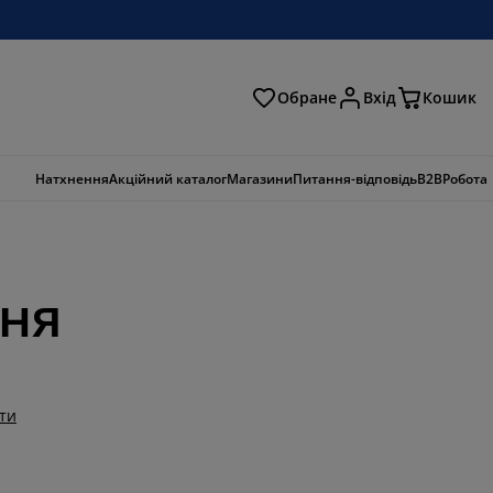
Обране
Вхід
Кошик
ошук
Натхнення
Акційний каталог
Магазини
Питання-відповідь
B2B
Робота
ння
ти