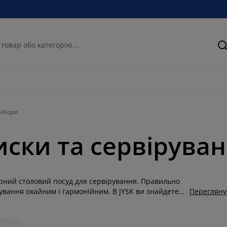
П
рибори
иски та сервірува
арний столовий посуд для сервірування. Правильно
рування охайним і гармонійним. В JYSK ви знайдете
Перегляну
орів столових приборів, які допоможуть організувати
рілки доступні у різних розмірах та формах: великі
аленькі десертні тарілки, секційні тарілки для