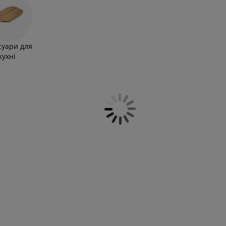
 сучасні тарілки для урочистого сервірування.
суари для
кухні