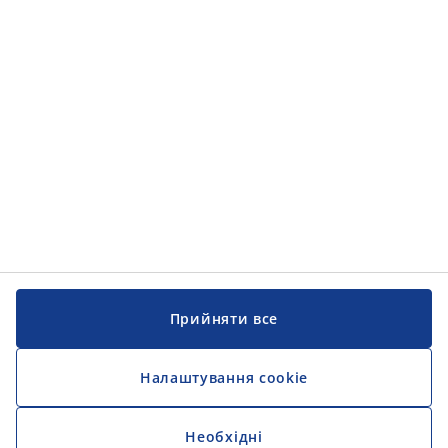
Категорії товарів
Інформація
Інформація
JYSK
JYSK
ЦЕНТРАЛЬНИЙ ОФІС
Слідкуйте за JYSK