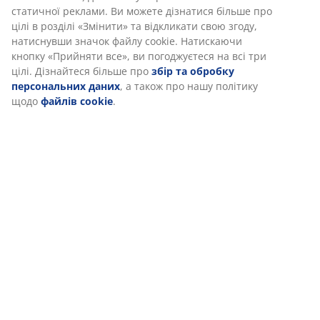
Маркування
статистики та відповідного маркетингу.
Коли ви даєте згоду на Маркетингові файли cookie, ми
ділимося вашими даними перегляду з маркетинговими
Характеристики
партнерами (наприклад, Google, Meta та TikTok) для показу
персоналізованої та статичної реклами. Ви можете
дізнатися більше про цілі в розділі «Змінити» та відкликати
свою згоду, натиснувши значок файлу cookie. Натискаючи
Відгуки
кнопку «Прийняти все», ви погоджуєтеся на всі три цілі.
(
9
)
Дізнайтеся більше про
збір та обробку персональних
даних
, а також про нашу політику щодо
файлів cookie
.
Доставка