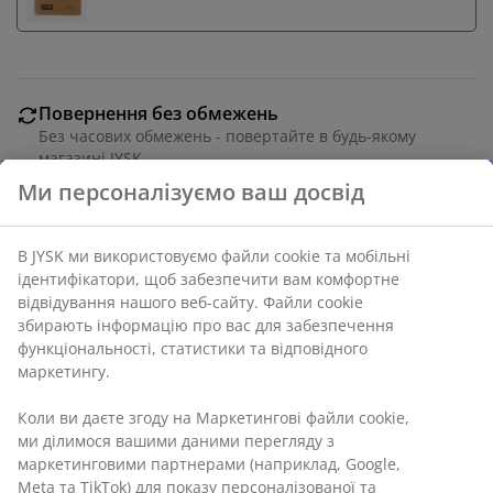
Повернення без обмежень
Без часових обмежень - повертайте в будь-якому
магазині JYSK
Гарантія ціни
30 днів гарантії ціни на всі товари
Різні варіанти доставки
Швидка та зручна доставка на ваш вибір
Ми персоналізуємо ваш досвід
Для використання у приміщенні. 10 LED. Тепле біле
світло, з таймером. Без батарейок у комплекті. Довж.
4,5 м лампочки + 0,3 м провід
В JYSK ми використовуємо файли cookie та мобільні
ідентифікатори, щоб забезпечити вам комфортне
Артикул: 4912433
відвідування нашого веб-сайту. Файли cookie збирають
інформацію про вас для забезпечення функціональності,