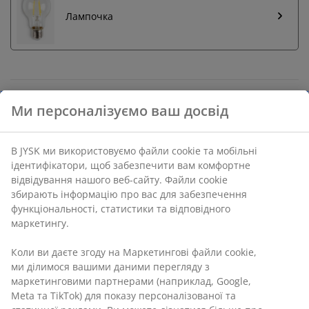
Лампочка
Повернення без обмежень
Ми персоналізуємо ваш досвід
Без часових обмежень - повертайте в будь-якому
магазині JYSK
Гарантія ціни
В JYSK ми використовуємо файли cookie та мобільні
30 днів гарантії ціни на всі товари
ідентифікатори, щоб забезпечити вам комфортне
відвідування нашого веб-сайту. Файли cookie
Різні варіанти доставки
збирають інформацію про вас для забезпечення
Швидка та зручна доставка на ваш вибір
функціональності, статистики та відповідного
маркетингу.
Коли ви даєте згоду на Маркетингові файли cookie,
Артикул: 4912939
ми ділимося вашими даними перегляду з
Інструкція по збірці
маркетинговими партнерами (наприклад, Google,
Meta та TikTok) для показу персоналізованої та