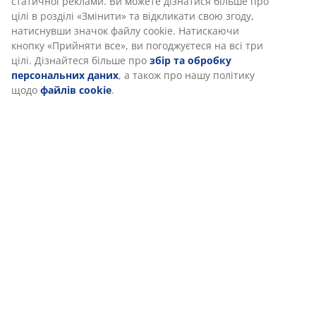
статичної реклами. Ви можете дізнатися більше про
цілі в розділі «Змінити» та відкликати свою згоду,
Характеристики
натиснувши значок файлу cookie. Натискаючи
кнопку «Прийняти все», ви погоджуєтеся на всі три
цілі. Дізнайтеся більше про
збір та обробку
персональних даних
, а також про нашу політику
Відгуки
щодо
файлів cookie
.
(
0
)
Доставка