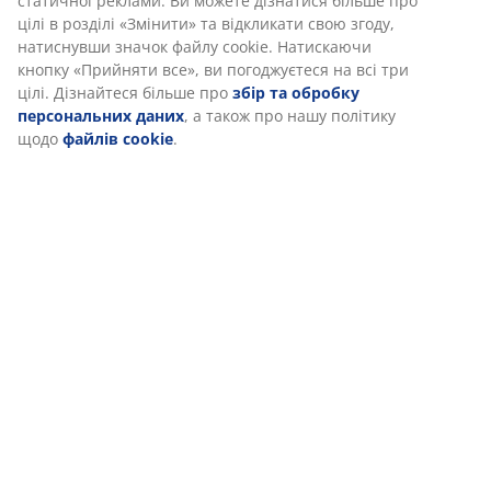
інформацію про вас для забезпечення функціональності,
статистики та відповідного маркетингу.
Характеристики
Коли ви даєте згоду на Маркетингові файли cookie, ми
ділимося вашими даними перегляду з маркетинговими
партнерами (наприклад, Google, Meta та TikTok) для показу
Відгуки
персоналізованої та статичної реклами. Ви можете
(
16
)
дізнатися більше про цілі в розділі «Змінити» та відкликати
свою згоду, натиснувши значок файлу cookie. Натискаючи
кнопку «Прийняти все», ви погоджуєтеся на всі три цілі.
Дізнайтеся більше про
збір та обробку персональних
Доставка
даних
, а також про нашу політику щодо
файлів cookie
.