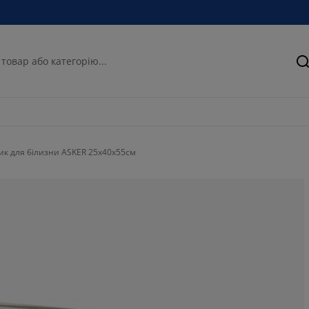
П
к для білизни ASKER 25x40x55см
81.8181818181