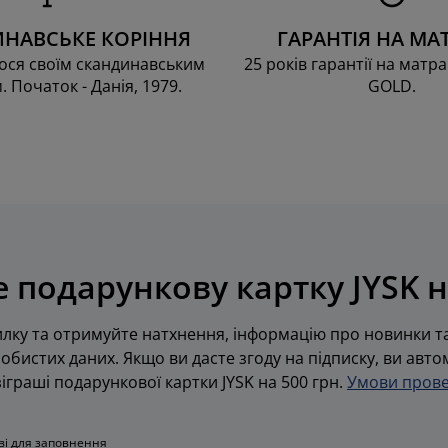
НАВСЬКЕ КОРІННЯ
ГАРАНТІЯ НА МА
ся своїм скандинавським
25 років гарантії на матра
. Початок - Данія, 1979.
GOLD.
 подарункову картку JYSK н
лку та отримуйте натхнення, інформацію про новинки та
обистих даних. Якщо ви дасте згоду на підписку, ви авт
граші подарункової картки JYSK на 500 грн.
Умови прове
ові для заповнення