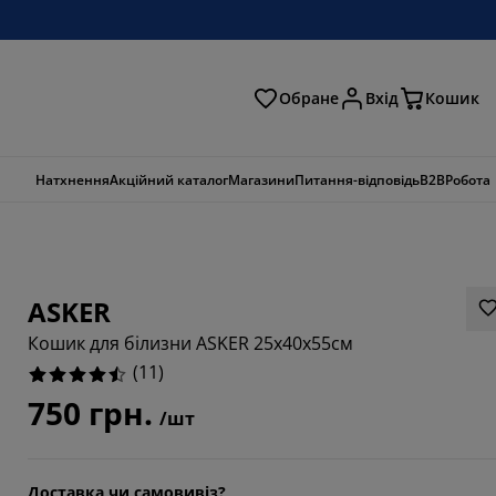
Обране
Вхід
Кошик
ошук
Натхнення
Акційний каталог
Магазини
Питання-відповідь
B2B
Робота
ASKER
Кошик для білизни ASKER 25x40x55см
(
11
)
750 грн.
/шт
8183%
Доставка чи самовивіз?