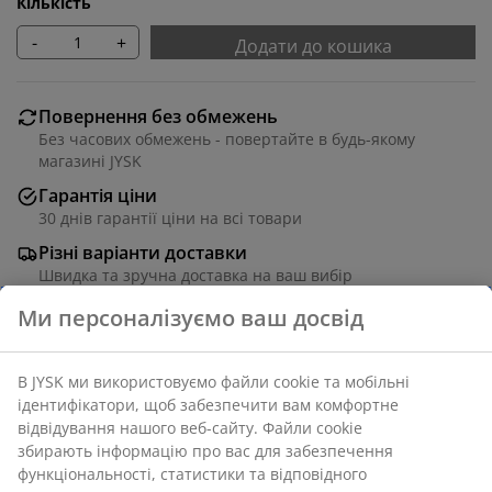
Кількість
-
+
Додати до кошика
Повернення без обмежень
Без часових обмежень - повертайте в будь-якому
магазині JYSK
Гарантія ціни
30 днів гарантії ціни на всі товари
Різні варіанти доставки
Швидка та зручна доставка на ваш вибір
Білий кошик для білизни з міцного пластику (100%
переробленого). Перфорований дизайн дозволяє
повітрю циркулювати і зберігає свіжість одягу.
Зручні ручки дає змогу легко його переносити. 35x44
см, вис. 60 см