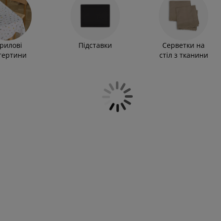
увагу, що вінілові скатертини можна купити тільки в
рилові
Підставки
Серветки на
тертини
стіл з тканини