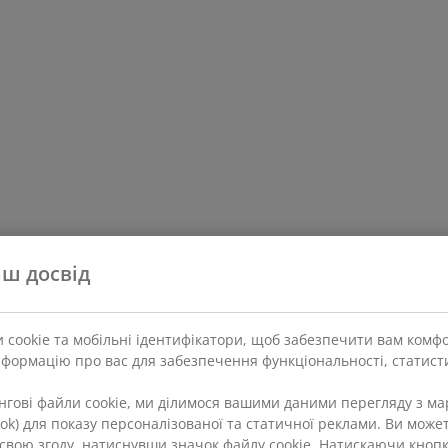
ш досвід
 cookie та мобільні ідентифікатори, щоб забезпечити вам комф
нформацію про вас для забезпечення функціональності, статисти
ингові файли cookie, ми ділимося вашими даними перегляду з 
Tok) для показу персоналізованої та статичної реклами. Ви может
и свою згоду, натиснувши значок файлу cookie. Натискаючи кноп