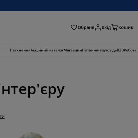
Обране
Вхід
Кошик
ошук
Натхнення
Акційний каталог
Магазини
Питання-відповідь
B2B
Робота
інтер'єру
ти