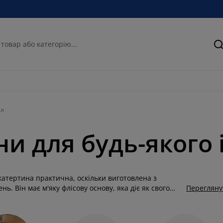
П
іл
ни для будь-якого 
скатертина практична, оскільки виготовлена ​​з
ь. Він має м'яку флісову основу, яка діє як свого
Перегляну
ись по поверхні столу. В JYSK ви знайдете барвисті
будь-якого дому. У нас є широкий вибір принтів:
жливості вибирайте класичний колір, щоб легко