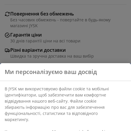
Повернення без обмежень
Без часових обмежень - повертайте в будь-якому
магазині JYSK
Гарантія ціни
30 днів гарантії ціни на всі товари
Різні варіанти доставки
Швидка та зручна доставка на ваш вибір
Поліпропілен. 33х42 см
Артикул: 1764740
Характеристики