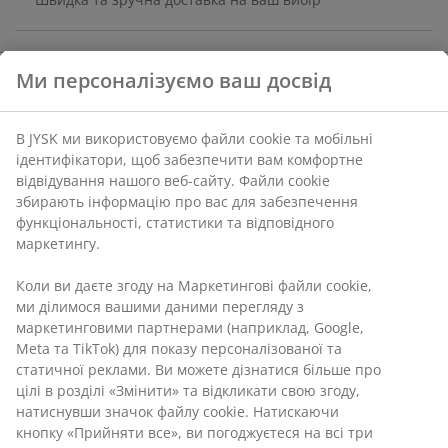
100% бавовна. 37x150 см
Артикул: 1763800
Характеристики
Ми персоналізуємо ваш досвід
Відгуки
(
12
)
В JYSK ми використовуємо файли cookie та мобільні
ідентифікатори, щоб забезпечити вам комфортне відвідуван
нашого веб-сайту. Файли cookie збирають інформацію про ва
Доставка
для забезпечення функціональності, статистики та
відповідного маркетингу.