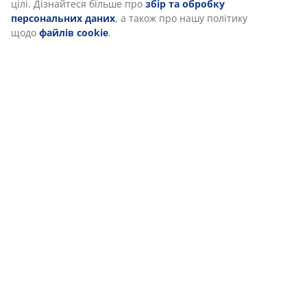
Коли ви даєте згоду на Маркетингові файли cookie, ми
ділимося вашими даними перегляду з маркетинговими
партнерами (наприклад, Google, Meta та TikTok) для показу
персоналізованої та статичної реклами. Ви можете дізнатися
більше про цілі в розділі «Змінити» та відкликати свою згоду,
натиснувши значок файлу cookie. Натискаючи кнопку
«Прийняти все», ви погоджуєтеся на всі три цілі. Дізнайтеся
більше про
збір та обробку персональних даних
, а також
про нашу політику щодо
файлів cookie
.