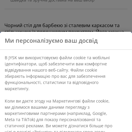
Чорний стіл для барбекю зі сталевим каркасом та
стільницею із порошковим покриттям. Його можна
використовувати як основу для газового грилю, а
Ми персоналізуємо ваш досвід
також для організації приладдя під час приготування
їжі надворі. 2 коліщатка полегшують переміщення
столу. Із 6 гачками. 50x90 см, вис. 84 см
В JYSK ми використовуємо файли cookie та мобільні
ідентифікатори, щоб забезпечити вам комфортне
відвідування нашого веб-сайту. Файли cookie
Артикул: 3700270
збирають інформацію про вас для забезпечення
функціональності, статистики та відповідного
Інструкція по збірці
маркетингу.
Інструкція по збірці
Коли ви даєте згоду на Маркетингові файли cookie,
ми ділимося вашими даними перегляду з
маркетинговими партнерами (наприклад, Google,
Характеристики
Meta та TikTok) для показу персоналізованої та
статичної реклами. Ви можете дізнатися більше про
цілі в розділі «Змінити» та відкликати свою згоду,