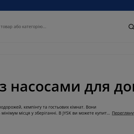
П
з насосами для до
одорожей, кемпінгу та гостьових кімнат. Вони
інімум місця у зберіганні. В JYSK ви можете купити
Перегляну
 для матраца — ручний або електричний.