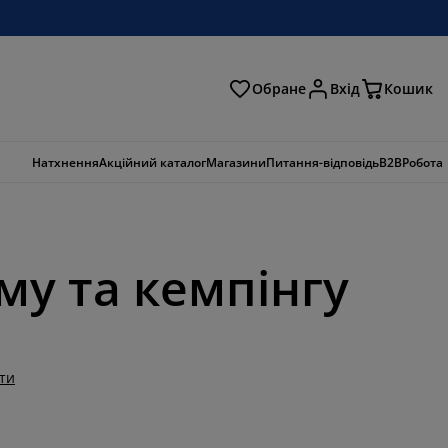
Обране
Вхід
Кошик
ошук
Натхнення
Акційний каталог
Магазини
Питання-відповідь
B2B
Робота
му та кемпінгу
ти