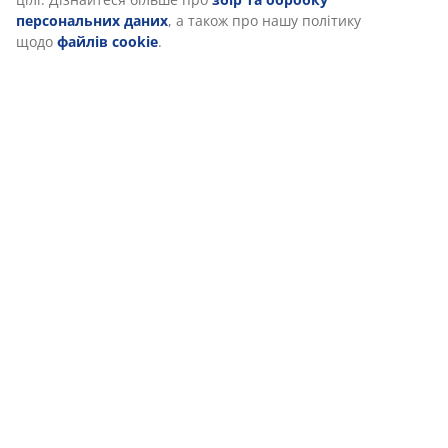
відкликати свою згоду, натиснувши значок файлу cookie.
Натискаючи кнопку «Прийняти все», ви погоджуєтеся на
всі три цілі. Дізнайтеся більше про
збір та обробку
персональних даних
, а також про нашу політику щодо
файлів cookie
.