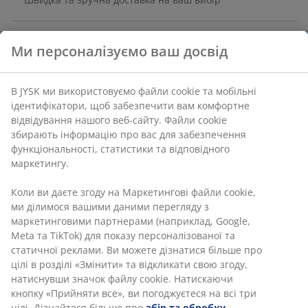
Артикул: 4726004
Ми персоналізуємо ваш досвід
Характеристики
В JYSK ми використовуємо файли cookie та мобільні
ідентифікатори, щоб забезпечити вам комфортне
Відгуки
відвідування нашого веб-сайту. Файли cookie збирають
інформацію про вас для забезпечення
(
3
)
функціональності, статистики та відповідного
маркетингу.
Доставка
Коли ви даєте згоду на Маркетингові файли cookie, ми
ділимося вашими даними перегляду з маркетинговими
партнерами (наприклад, Google, Meta та TikTok) для
показу персоналізованої та статичної реклами. Ви
можете дізнатися більше про цілі в розділі «Змінити» та