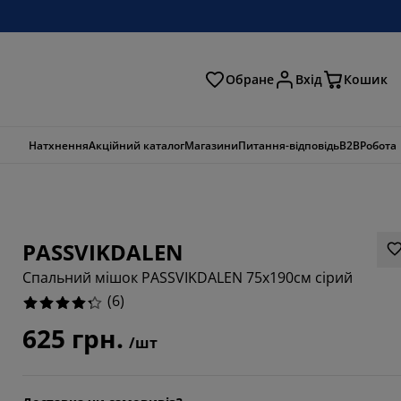
Обране
Вхід
Кошик
ошук
Натхнення
Акційний каталог
Магазини
Питання-відповідь
B2B
Робота
PASSVIKDALEN
Спальний мішок PASSVIKDALEN 75x190см сірий
(
6
)
625 грн.
/шт
3334%