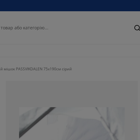
П
й мішок PASSVIKDALEN 75x190см сірий
83.3333333333