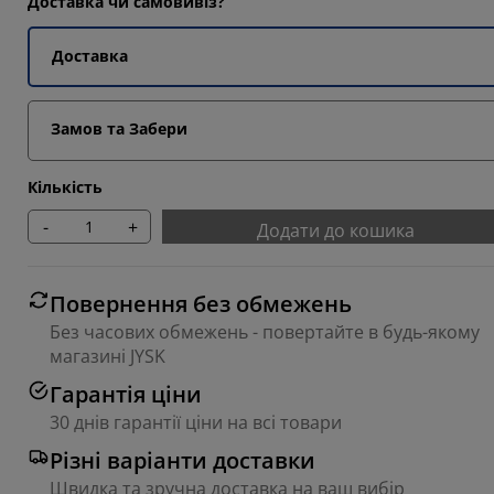
Доставка чи самовивіз?
Доставка
Замов та Забери
66664%
Кількість
-
+
Додати до кошика
Повернення без обмежень
Без часових обмежень - повертайте в будь-якому
магазині JYSK
Гарантія ціни
30 днів гарантії ціни на всі товари
Різні варіанти доставки
Швидка та зручна доставка на ваш вибір