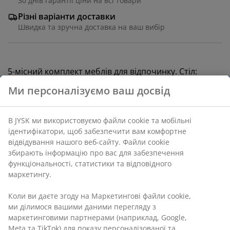
30 днів гарантії ціни на всі товари
Різні варіанти доставки
Швидка та зручна доставка на ваш вибір
5-місний комплект меблів для відпочинку. Стіл:
алюміній та композитне дерево DURAWOOD®. 86х86
Ми персоналізуємо ваш досвід
см, вис. 39 см. 5-місна софа: алюміній та
поліпропілен із УФ-захистом. Кут незмінний. Із
чудовими подушками у чохлах із міцного
В JYSK ми використовуємо файли cookie та мобільні
структурованого матеріалу.
ідентифікатори, щоб забезпечити вам комфортне
відвідування нашого веб-сайту. Файли cookie
збирають інформацію про вас для забезпечення
Артикул: 3700276
функціональності, статистики та відповідного
Інструкція по збірці
маркетингу.
Коли ви даєте згоду на Маркетингові файли cookie,
ми ділимося вашими даними перегляду з
Характеристики
маркетинговими партнерами (наприклад, Google,
Meta та TikTok) для показу персоналізованої та