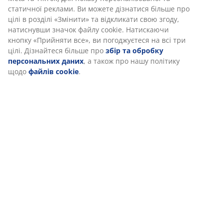
статичної реклами. Ви можете дізнатися більше про
цілі в розділі «Змінити» та відкликати свою згоду,
Відгуки
натиснувши значок файлу cookie. Натискаючи
кнопку «Прийняти все», ви погоджуєтеся на всі три
(
2
)
цілі. Дізнайтеся більше про
збір та обробку
персональних даних
, а також про нашу політику
щодо
файлів cookie
.
Інформація про бренд
Доставка