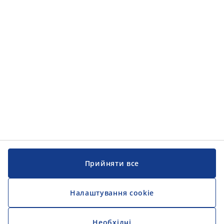
Категорії товарів
Інформація
Інформація
JYSK
JYSK
ЦЕНТРАЛЬНИЙ ОФІС
Слідкуйте за JYSK
Прийняти все
Налаштування cookie
Необхідні