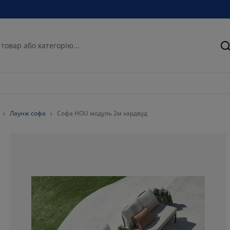
П
Лаунж софа
Софа HOU модуль 2м хардвуд
100%