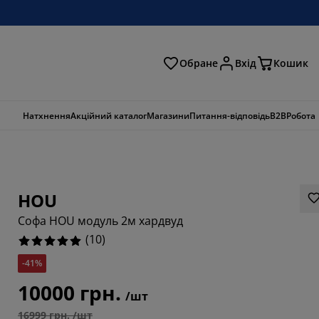
Обране
Вхід
Кошик
ошук
Натхнення
Акційний каталог
Магазини
Питання-відповідь
B2B
Робота
HOU
Софа HOU модуль 2м хардвуд
(
10
)
-41%
10000 грн.
/шт
16999 грн. /шт