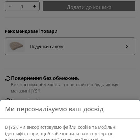
-
+
Додати до кошика
Рекомендовані товари
Подушки садові
Повернення без обмежень
Без часових обмежень - повертайте в будь-якому
магазині JYSK
Гарантія ціни
30 днів гарантії ціни на всі товари
Різні варіанти доставки
Швидка та зручна доставка на ваш вибір