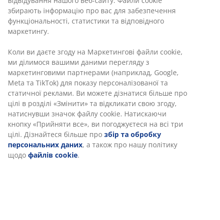
Стілець із петану зі сталевою основою з
порошковим покриттям. Петан має природний
вигляд лози, водночас він стійкий до погодніх умов і
не потребує догляду. Стілець можна скласти
стопкою для компактного зберігання.
Артикул: 3700433
Інструкція по збірці
Характеристики
Відгуки
(
326
)