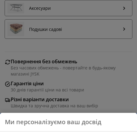
Аксесуари
Подушки садові
Повернення без обмежень
Без часових обмежень - повертайте в будь-якому
магазині JYSK
Гарантія ціни
30 днів гарантії ціни на всі товари
Різні варіанти доставки
Швидка та зручна доставка на ваш вибір
Сірий стілець із сидінням та спинкою зі сталевої