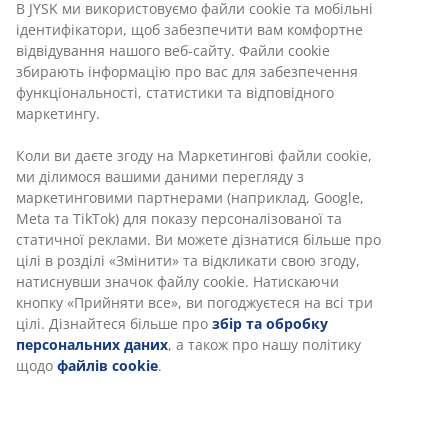
сітки та сталевою рамою. Підлокітники та верхній
край спинки з промащеного хардвуду FSC® додають
елегантного вигляду. Сталь оброблена
антикорозійним покриттям Durasint®. Хардвуд
оброблений спеціальною олією для додаткового
захисту та підкреслення природного кольору.
Рекомендується регулярно змащувати деревину,
щоб зберегти її колір і захистити від вологи. Стілець
можна скласти стопкою для компактного
зберігання.
Артикул: 3759803
Інструкція по збірці
Характеристики