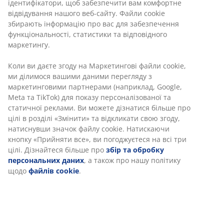
ідентифікатори, щоб забезпечити вам комфортне
Різні варіанти доставки
відвідування нашого веб-сайту. Файли cookie
Швидка та зручна доставка на ваш вибір
збирають інформацію про вас для забезпечення
функціональності, статистики та відповідного
маркетингу.
Чудова садова подушка у міцному чохлі зі
Коли ви даєте згоду на Маркетингові файли cookie,
структурованого матеріалу. Для стільця з низькою
ми ділимося вашими даними перегляду з
спинкою. 51x100x4 см
маркетинговими партнерами (наприклад, Google,
Meta та TikTok) для показу персоналізованої та
Артикул: 6400125
статичної реклами. Ви можете дізнатися більше про
цілі в розділі «Змінити» та відкликати свою згоду,
натиснувши значок файлу cookie. Натискаючи
кнопку «Прийняти все», ви погоджуєтеся на всі три
Характеристики
цілі. Дізнайтеся більше про
збір та обробку
персональних даних
, а також про нашу політику
щодо
файлів cookie
.
Відгуки
(
19
)