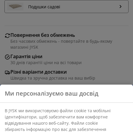
Подушки садові
Повернення без обмежень
Без часових обмежень - повертайте в будь-якому
магазині JYSK
Гарантія ціни
30 днів гарантії ціни на всі товари
Різні варіанти доставки
Швидка та зручна доставка на ваш вибір
Шезлонг з алюмінію та текстилену. Складаний.
63х130 см, вис. 100 см
Артикул: 3726013