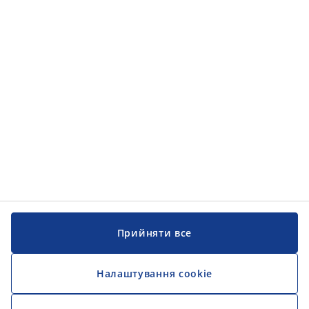
Категорії товарів
Інформація
Інформація
JYSK
JYSK
ЦЕНТРАЛЬНИЙ ОФІС
Слідкуйте за JYSK