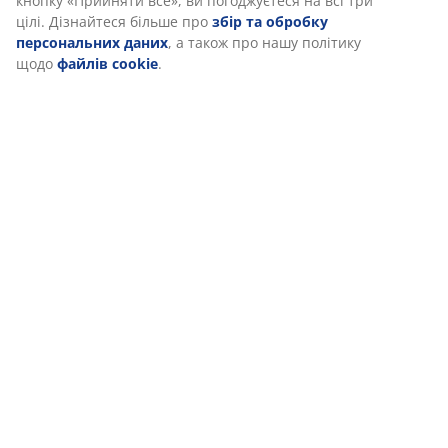
Доставка
Ми персоналізуємо ваш досвід
В JYSK ми використовуємо файли cookie та мобільні ідентифік
забезпечити вам комфортне відвідування нашого веб-сайту. 
збирають інформацію про вас для забезпечення функціональн
та відповідного маркетингу.
Коли ви даєте згоду на Маркетингові файли cookie, ми ділим
даними перегляду з маркетинговими партнерами (наприклад,
TikTok) для показу персоналізованої та статичної реклами. В