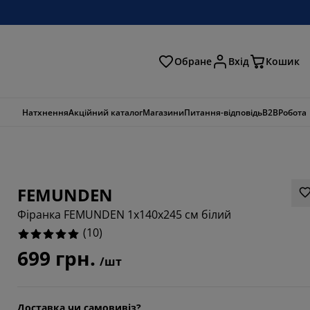
Обране
Вхід
Кошик
ошук
Натхнення
Акційний каталог
Магазини
Питання-відповідь
B2B
Робота
FEMUNDEN
Фіранка FEMUNDEN 1x140x245 см білий
(
10
)
699 грн.
/шт
Доставка чи самовивіз?