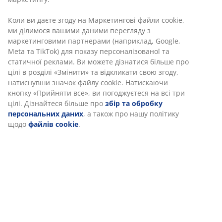
маркетингу.
Артикул: 5080030
Коли ви даєте згоду на Маркетингові файли cookie,
ми ділимося вашими даними перегляду з
маркетинговими партнерами (наприклад, Google,
Характеристики
Meta та TikTok) для показу персоналізованої та
статичної реклами. Ви можете дізнатися більше про
цілі в розділі «Змінити» та відкликати свою згоду,
натиснувши значок файлу cookie. Натискаючи кнопку
Відгуки
«Прийняти все», ви погоджуєтеся на всі три цілі.
(
169
)
Дізнайтеся більше про
збір та обробку
персональних даних
, а також про нашу політику
щодо
файлів cookie
.
Доставка