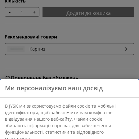
Кількість
-
+
Додати до кошика
Рекомендовані товари
Карниз
Повернення без обмежень
Без часових обмежень - повертайте в будь-якому
магазині JYSK
Ми персоналізуємо ваш досвід
Гарантія ціни
30 днів гарантії ціни на всі товари
В JYSK ми використовуємо файли cookie та мобільні
Різні варіанти доставки
ідентифікатори, щоб забезпечити вам комфортне
Швидка та зручна доставка на ваш вибір
відвідування нашого веб-сайту. Файли cookie
збирають інформацію про вас для забезпечення
функціональності, статистики та відповідного