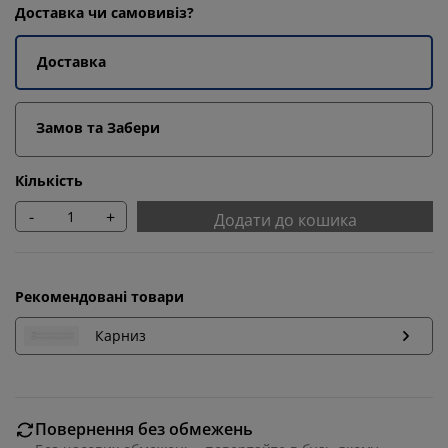
Доставка чи самовивіз?
Доставка
Замов та Забери
Кількість
-
+
Додати до кошика
Рекомендовані товари
Карниз
Ми персоналізуємо ваш досвід
В JYSK ми використовуємо файли cookie та мобільні
Повернення без обмежень
ідентифікатори, щоб забезпечити вам комфортне