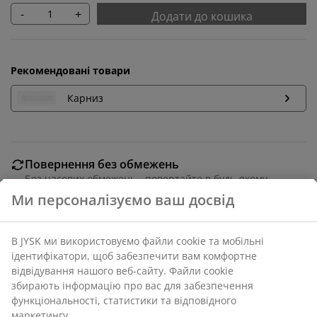
-
+
Додати до кошика
Рекомендовані товари
Карниз
Повернення без обмежень
Без часових обмежень - повертайте в будь-якому
магазині JYSK
Гарантія ціни
30 днів гарантії ціни на всі товари
Різні варіанти доставки
Швидка та зручна доставка на ваш вибір