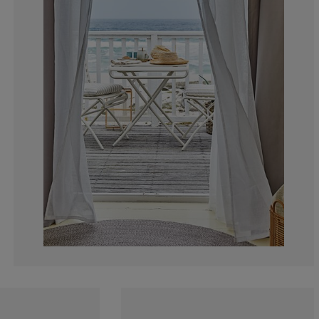
12.90322580645
9.67741935483
6.45161290322
12.90322580645