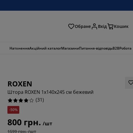
Обране
Вхід
Кошик
ошук
Натхнення
Акційний каталог
Магазини
Питання-відповідь
B2B
Робота
ROXEN
Штора ROXEN 1x140x245 см бежевий
(
31
)
-50%
800 грн.
/шт
3226%
1599 грн. /шт