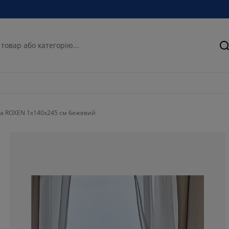
П
а ROXEN 1x140x245 см бежевий
58.0645161290