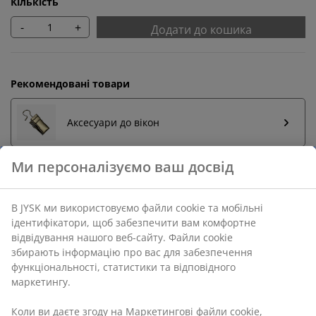
Кількість
-
+
Додати до кошика
Рекомендовані товари
Аксесуари до вікон
Повернення без обмежень
Без часових обмежень - повертайте в будь-якому
магазині JYSK
Гарантія ціни
30 днів гарантії ціни на всі товари
Різні варіанти доставки
Швидка та зручна доставка на ваш вибір