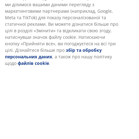
Артикул: 5219900
Характеристики
Ми персоналізуємо ваш досвід
Відгуки
В JYSK ми використовуємо файли cookie та мобільні ідентифік
(
56
)
щоб забезпечити вам комфортне відвідування нашого веб-са
Файли cookie збирають інформацію про вас для забезпеченн
функціональності, статистики та відповідного маркетингу.
Доставка
Коли ви даєте згоду на Маркетингові файли cookie, ми ділимо
вашими даними перегляду з маркетинговими партнерами
(наприклад, Google, Meta та TikTok) для показу персоналізован
статичної реклами. Ви можете дізнатися більше про цілі в роз
«Змінити» та відкликати свою згоду, натиснувши значок файлу