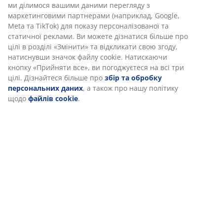
ми ділимося вашими даними перегляду з
маркетинговими партнерами (наприклад, Google,
Meta та TikTok) для показу персоналізованої та
Артикул: 5220100
статичної реклами. Ви можете дізнатися більше про
цілі в розділі «Змінити» та відкликати свою згоду,
натиснувши значок файлу cookie. Натискаючи
кнопку «Прийняти все», ви погоджуєтеся на всі три
Характеристики
цілі. Дізнайтеся більше про
збір та обробку
персональних даних
, а також про нашу політику
щодо
файлів cookie
.
Відгуки
(
53
)
Доставка