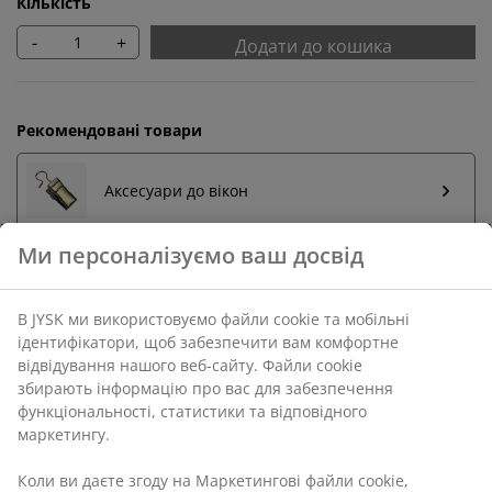
Кількість
-
+
Додати до кошика
Рекомендовані товари
Аксесуари до вікон
Ми персоналізуємо ваш досвід
Повернення без обмежень
В JYSK ми використовуємо файли cookie та мобільні
Без часових обмежень - повертайте в будь-якому
ідентифікатори, щоб забезпечити вам комфортне
магазині JYSK
відвідування нашого веб-сайту. Файли cookie
Гарантія ціни
збирають інформацію про вас для забезпечення
функціональності, статистики та відповідного
30 днів гарантії ціни на всі товари
маркетингу.
Різні варіанти доставки
Швидка та зручна доставка на ваш вибір
Коли ви даєте згоду на Маркетингові файли cookie,