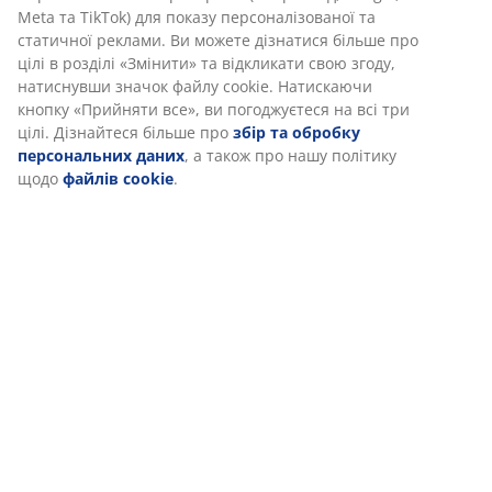
Характеристики
Ми персоналізуємо ваш досвід
Відгуки
В JYSK ми використовуємо файли cookie та мобільні
ідентифікатори, щоб забезпечити вам комфортне відвідуван
(
42
)
нашого веб-сайту. Файли cookie збирають інформацію про ва
для забезпечення функціональності, статистики та відповідн
маркетингу.
Доставка
Коли ви даєте згоду на Маркетингові файли cookie, ми ділимо
вашими даними перегляду з маркетинговими партнерами
(наприклад, Google, Meta та TikTok) для показу персоналізова
та статичної реклами. Ви можете дізнатися більше про цілі в
розділі «Змінити» та відкликати свою згоду, натиснувши знач
файлу cookie. Натискаючи кнопку «Прийняти все», ви
погоджуєтеся на всі три цілі. Дізнайтеся більше про
збір та
обробку персональних даних
, а також про нашу політику щ
файлів cookie
.