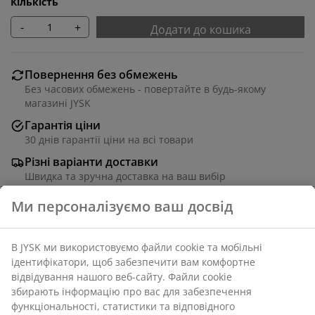
Кількість
-
+
Додати до кошика
Повернення без обмежень
Без часових обмежень - повертайте в будь-якому
магазині JYSK
Гарантія ціни
30 днів гарантії ціни на всі товари
Різні варіанти доставки
Швидка та зручна доставка на ваш вибір
Поліестер. Зі шнурком-ланцюжком та сріблястим
покриттям, яке відштовхує сонячні промені та
зберігає прохолоду в кімнаті. Ширину можна
вкоротити. 120x170 см