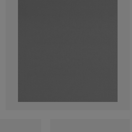
0%
5.88235294117
11.7647058823
11.7647058823