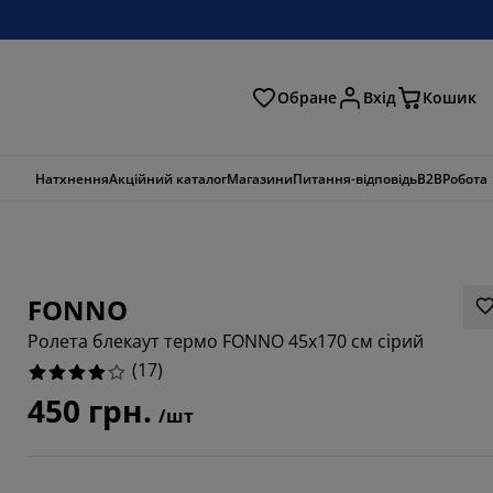
Обране
Вхід
Кошик
ошук
Натхнення
Акційний каталог
Магазини
Питання-відповідь
B2B
Робота
FONNO
Ролета блекаут термо FONNO 45x170 см сірий
(
17
)
450 грн.
/шт
1765%