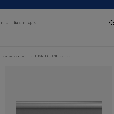
П
Ролета блекаут термо FONNO 45x170 см сірий
70.5882352941