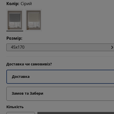
Колір
:
Сірий
647%
5294%
5294%
Розмір
:
45x170
Доставка чи самовивіз?
Доставка
Замов та Забери
Кількість