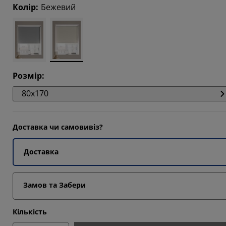
647%
Колір
:
Бежевий
647%
9413%
Розмір
:
80x170
Доставка чи самовивіз?
Доставка
Замов та Забери
Кількість