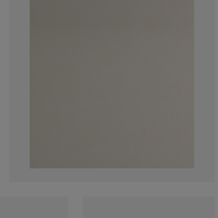
5.88235294117
0%
5.88235294117
17.64705882352