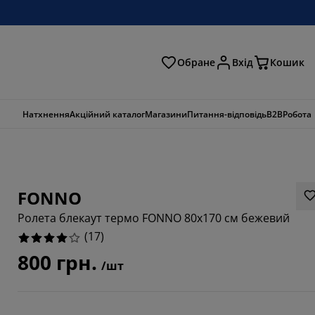
Обране
Вхід
Кошик
ошук
Натхнення
Акційний каталог
Магазини
Питання-відповідь
B2B
Робота
FONNO
Ролета блекаут термо FONNO 80x170 см бежевий
(
17
)
800 грн.
/шт
1765%