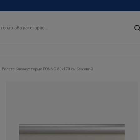
П
Ролета блекаут термо FONNO 80x170 см бежевий
70.5882352941